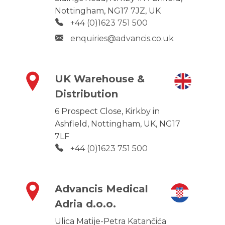
Nottingham, NG17 7JZ, UK
+44 (0)1623 751 500
enquiries@advancis.co.uk
UK Warehouse &
Distribution
6 Prospect Close, Kirkby in
Ashfield, Nottingham, UK, NG17
7LF
+44 (0)1623 751 500
Advancis Medical
Adria d.o.o.
Ulica Matije-Petra Katančića